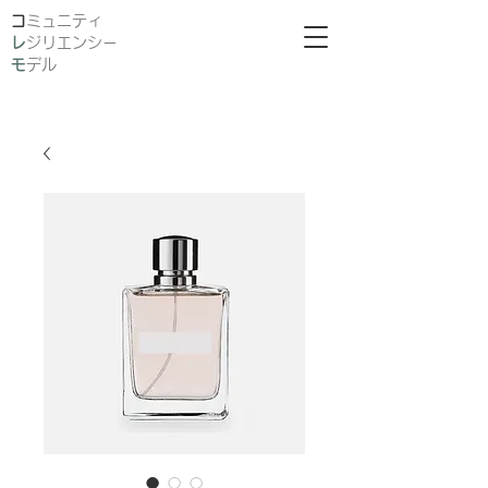
​
ミュニティ
レ
ジリエンシー
モ
デル