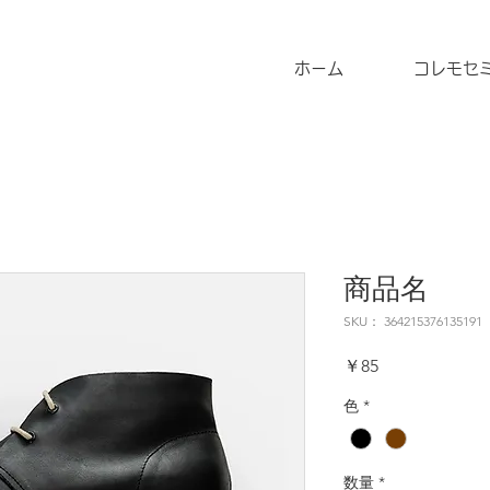
ホーム
コレモセ
商品名
SKU： 364215376135191
価
￥85
格
色
*
数量
*