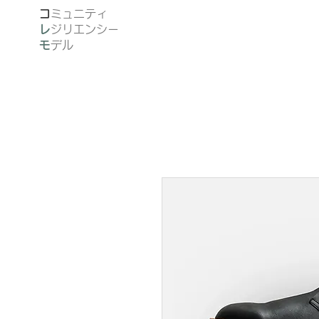
​
ミュニティ
レ
ジリエンシー
モ
デル