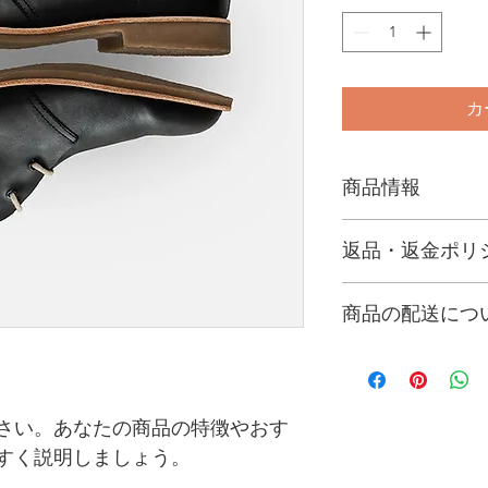
カ
商品情報
商品の詳細を入力し
返品・返金ポリ
明に加え、商品の特
しましょう。
返品・返金規約を入
商品の配送につ
だけなかった場合の
ましょう。規約の内
配送地域、料金、所
頼を獲得し、安心し
する情報を入力して
とで、お客様の信頼
ただけます。
さい。あなたの商品の特徴やおす
すく説明しましょう。