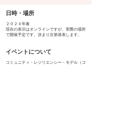
日時・場所
２０２４年春
現在の表示はオンラインですが、実際の場所
で開催予定です。決まり次第発表します。
イベントについて
コミュニティ・レジリエンシー・モデル（コ
レモ）と、その元となるトラウマ・レジリエ
ンシー・モデルの共同考案者であるエレイ
ン・ミラー＝カラス先生による初の日本講習
会です。
トラウマ・レジリエンシー・モデルは身体指
向心理療法です。
このページ設定の制限により、「完売」と表
示されていますが、販売はまだ行っていませ
ん。