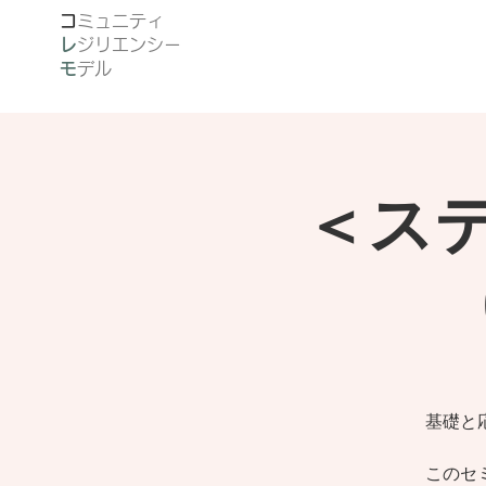
​
ミュニティ
レ
ジリエンシー
モ
デル
＜ス
基礎と
このセ