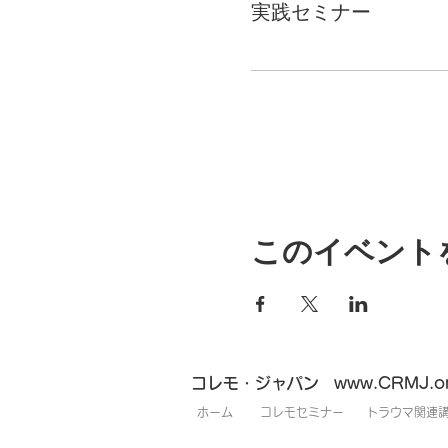
実践セミナー
このイベント
コレモ・ジャパン
www.CRMJ.o
​ホーム
​コレモセミナー
​トラウマ関連