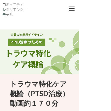
​
ミュニティ
レ
ジリエンシー
モ
デル
トラウマ特化ケア
概論（PTSD治療）
動画約１７０分