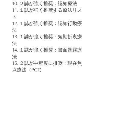
10. ２誌が強く推奨：認知療法
11. １誌が強く推奨する療法リス
ト
12. １誌が強く推奨：認知行動療
法
13. １誌が強く推奨：短期折衷療
法
14. １誌が強く推奨：書面暴露療
法
15. ２誌が中程度に推奨：現在焦
点療法（PCT)
16. １誌が中程度に推奨
17. まとめ＆よくある質問
第５章．トラウマケア：よくある
悩み
1. こんな時どうする＆ガイドライ
ンからの考察
2. よくある悩み
3. 他の療法