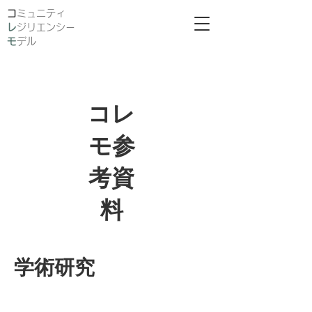
​
ミュニティ
レ
ジリエンシー
モ
デル
​コレ
モ参
考資
料
学術研究